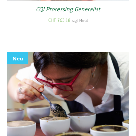
CQI Processing Generalist
CHF
763.18
zzgl. MwSt
Neu