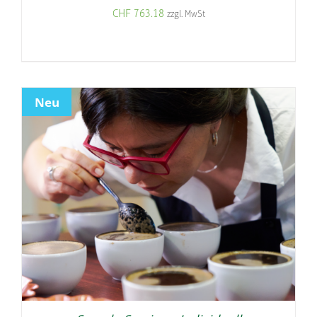
CHF
763.18
zzgl. MwSt
Neu