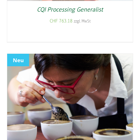
CQI Processing Generalist
CHF
763.18
zzgl. MwSt
Neu