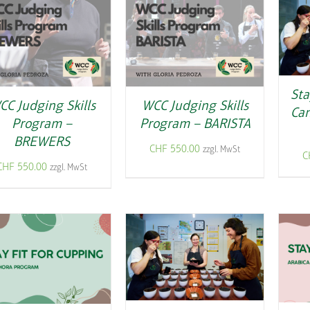
Sta
CC Judging Skills
WCC Judging Skills
Can
Program –
Program – BARISTA
BREWERS
CHF
550.00
zzgl. MwSt
C
CHF
550.00
zzgl. MwSt