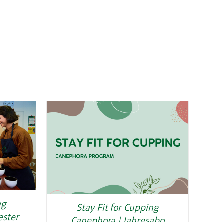
ng
Stay Fit for Cupping
ester
Canephora | Jahresabo