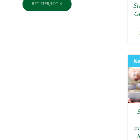
REGISTER/LOGIN
St
Ca
N
S
zu
K