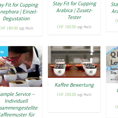
Stay Fit for Cupping
Sta
ay Fit for Cupping
Arabica | Zusatz-
Ara
nephora | Einzel-
Tester
Degustation
C
CHF
100.00
zzgl. MwSt
CHF
180.00
zzgl. MwSt
eu
Kaffee Bewertung
ample Service –
CHF
200.00
zzgl. MwSt
Individuell
C
sammengestellte
affeemuster für