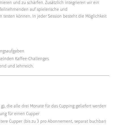
ieren und zu schärfen. Zusätzlich integrieren wir ein
 Teilnehmenden auf spielerische und
n testen können. In jeder Session besteht die Möglichkeit
nungsaufgaben
ckelnden Kaffee-Challenges
end und lehrreich.
0 g), die alle drei Monate für das Cupping geliefert werden
ung für einen Cupper
itere Cupper (bis zu 3 pro Abonnement, separat buchbar)