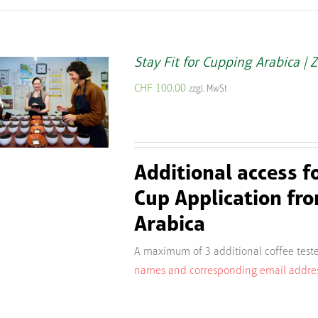
Stay Fit for Cupping Arabica | 
CHF
100.00
zzgl. MwSt
Additional access f
Cup Application fro
Arabica
A maximum of 3 additional coffee teste
names and corresponding email addresse