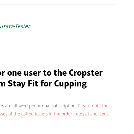
Zusatz-Tester
or one user to the Cropster
m Stay Fit for Cupping
rs are allowed per annual subscription.
Please note the
s of the coffee testers in the order notes at checkout.