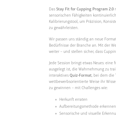
Das
Stay Fit for Cupping Program 2.0
r
sensorischen Fähigkeiten kontinuierli
Kalibrierungstool, um Präzision, Konsi
zu gewährleisten.
Wir passen uns ständig an neue Format
Bedürfnisse der Branche an. Mit der We
weiter – und stellen sicher, dass Cuppi
Jede Session bringt etwas Neues: eine f
ausgelegt ist, die Wahrnehmung zu train
interaktives
Quiz-Format
, bei dem die
wettbewerbsorientierte Weise ihr Wisse
zu gewinnen – mit Challenges wie:
Herkunft erraten
Aufbereitungsmethode erkennen
Sensorische und visuelle Erken