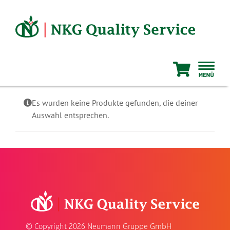
Zum
Inhalt
springen
Es wurden keine Produkte gefunden, die deiner
Auswahl entsprechen.
© Copyright
2026 Neumann Gruppe GmbH