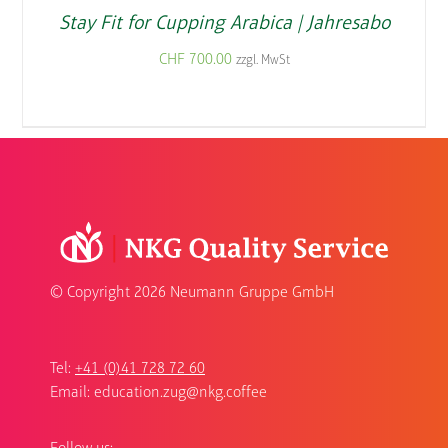
Stay Fit for Cupping Arabica | Jahresabo
CHF
700.00
zzgl. MwSt
© Copyright
2026 Neumann Gruppe GmbH
Tel:
+41 (0)41 728 72 60
Email:
education.zug@nkg.coffee