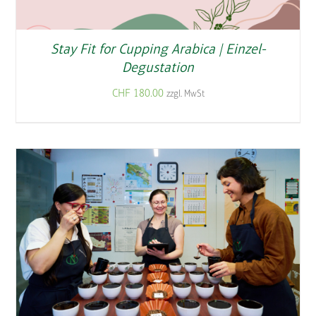
Stay Fit for Cupping Arabica | Einzel-
Degustation
CHF
180.00
zzgl. MwSt