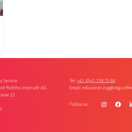
y Service
Tel:
+41 (0)41 728 72 60
rd Rothfos Intercafé AG
Email:
education.zug@nkg.coffe
rasse 22
Follow us:
d