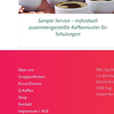
Sample Service – Individuell
zusammengestellte Kaffeemuster für
Schulungen
NKG Qualit
Über uns
c/o Bernha
Gruppenfirmen
Bahnhofst
Kurse/Events
6300 Zug
Q-Kaffee
Switzerlan
Shop
Kontakt
Impressum / AGB