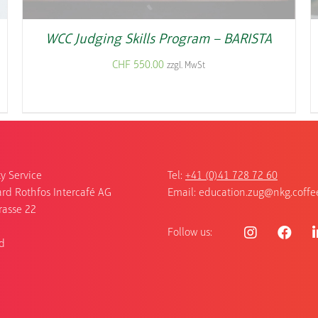
WCC Judging Skills Program – BARISTA
CHF
550.00
zzgl. MwSt
y Service
Tel:
+41 (0)41 728 72 60
rd Rothfos Intercafé AG
Email:
education.zug@nkg.coffe
rasse 22
Follow us:
d