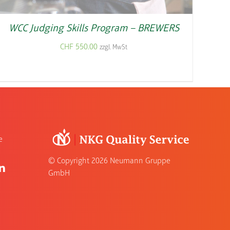
WCC Judging Skills Program – BREWERS
CHF
550.00
zzgl. MwSt
e
© Copyright
2026 Neumann Gruppe
GmbH