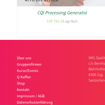
CQI Processing Generalist
CHF
763.18
zzgl. MwSt
NKG Qualit
Über uns
c/o Bernha
Gruppenfirmen
Bahnhofst
Kurse/Events
6300 Zug
Q-Kaffee
Switzerlan
Shop
Kontakt
Impressum / AGB
Datenschutzerklärung