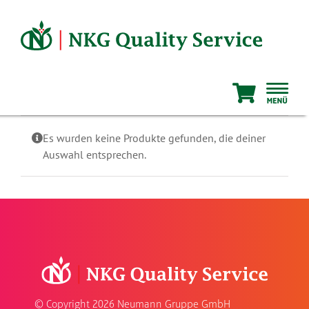
Zum
Inhalt
springen
Es wurden keine Produkte gefunden, die deiner
Auswahl entsprechen.
© Copyright
2026 Neumann Gruppe GmbH