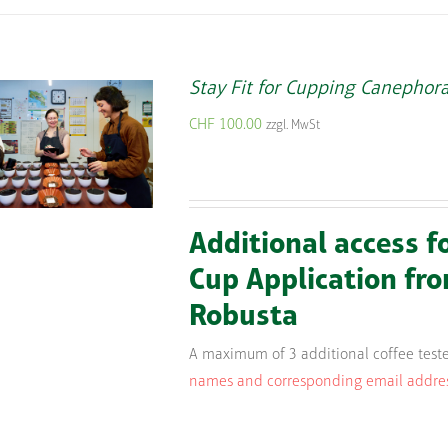
Stay Fit for Cupping Canephora
CHF
100.00
zzgl. MwSt
Additional access f
Cup Application fro
Robusta
A maximum of 3 additional coffee teste
names and corresponding email addresse