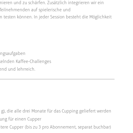
ieren und zu schärfen. Zusätzlich integrieren wir ein
 Teilnehmenden auf spielerische und
n testen können. In jeder Session besteht die Möglichkeit
nungsaufgaben
ckelnden Kaffee-Challenges
end und lehrreich.
0 g), die alle drei Monate für das Cupping geliefert werden
ung für einen Cupper
itere Cupper (bis zu 3 pro Abonnement, separat buchbar)