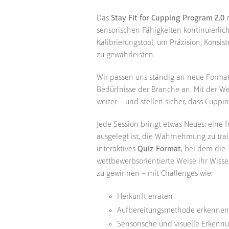
Das
Stay Fit for Cupping Program 2.0
r
sensorischen Fähigkeiten kontinuierli
Kalibrierungstool, um Präzision, Konsi
zu gewährleisten.
Wir passen uns ständig an neue Format
Bedürfnisse der Branche an. Mit der We
weiter – und stellen sicher, dass Cuppi
Jede Session bringt etwas Neues: eine f
ausgelegt ist, die Wahrnehmung zu train
interaktives
Quiz-Format
, bei dem die
wettbewerbsorientierte Weise ihr Wisse
zu gewinnen – mit Challenges wie:
Herkunft erraten
Aufbereitungsmethode erkennen
Sensorische und visuelle Erken