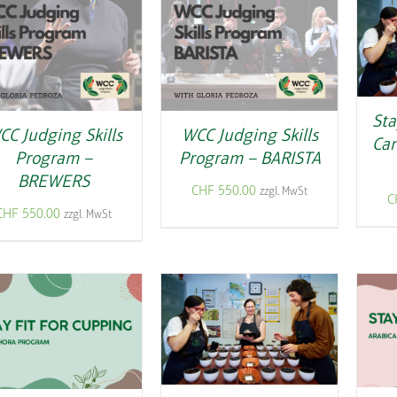
Sta
CC Judging Skills
WCC Judging Skills
Can
Program –
Program – BARISTA
BREWERS
CHF
550.00
zzgl. MwSt
C
CHF
550.00
zzgl. MwSt