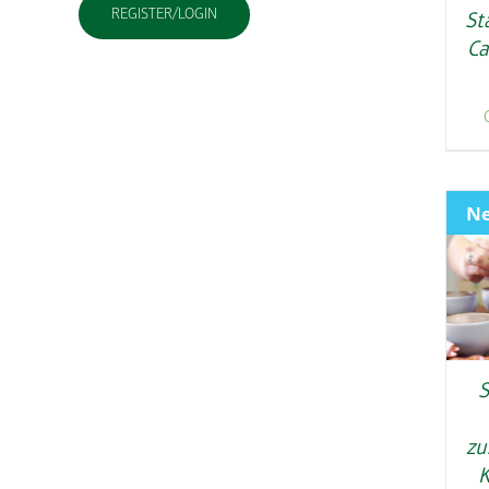
REGISTER/LOGIN
St
Ca
N
S
zu
K