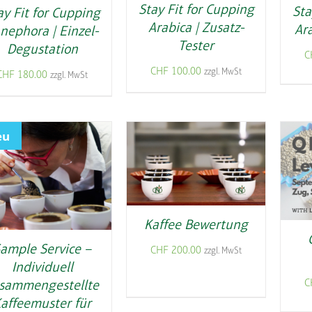
Stay Fit for Cupping
Sta
ay Fit for Cupping
Arabica | Zusatz-
Ara
nephora | Einzel-
Tester
Degustation
C
CHF
100.00
zzgl. MwSt
CHF
180.00
zzgl. MwSt
eu
Kaffee Bewertung
ample Service –
CHF
200.00
zzgl. MwSt
Individuell
C
sammengestellte
affeemuster für