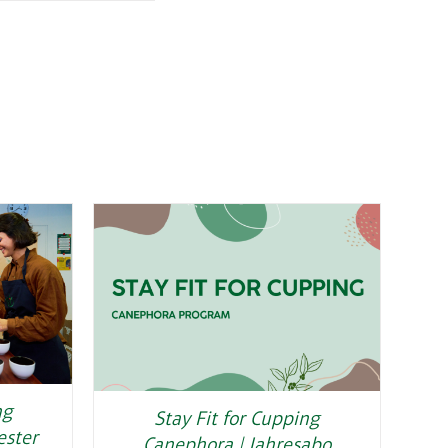
ng
Stay Fit for Cupping
ester
Canephora | Jahresabo