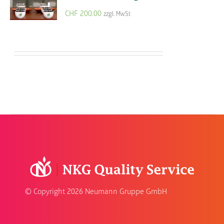
CHF
200.00
zzgl. MwSt
© Copyright
2026 Neumann Gruppe GmbH