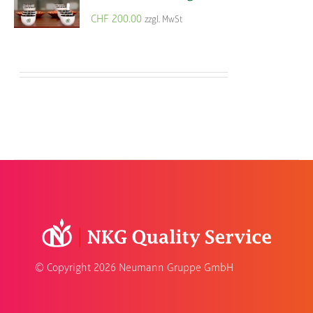
CHF
200.00
zzgl. MwSt
© Copyright
2026 Neumann Gruppe GmbH