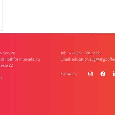
y Service
Tel:
+41 (0)41 728 72 60
rd Rothfos Intercafé AG
Email:
education.zug@nkg.coffe
rasse 22
Follow us:
d