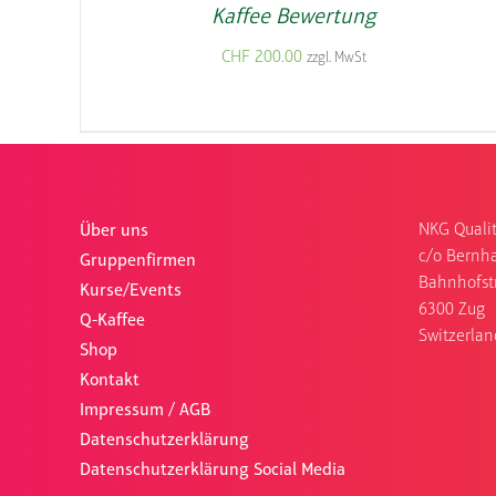
Kaffee Bewertung
CHF
200.00
zzgl. MwSt
NKG Qualit
Über uns
c/o Bernha
Gruppenfirmen
Bahnhofst
Kurse/Events
6300 Zug
Q-Kaffee
Switzerlan
Shop
Kontakt
Impressum / AGB
Datenschutzerklärung
Datenschutzerklärung Social Media